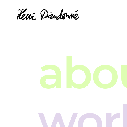
abo
wor