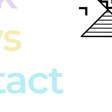
s
tact