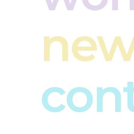
new
con