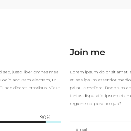
Join me
ad sed, justo liber omnes mea
Lorem ipsum dolor sit amet, a
te odio accusam electram, ut
at, sea ipsum assentior medio
 nec diceret erroribus. Vix ut
pri nulla meliore. Bonorum ac
tantas disputatio Ipsum etiam 
regione corpora no quo?
90