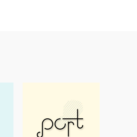
Print
Small Part