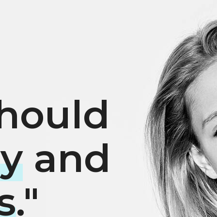
should
sy
and
s
."