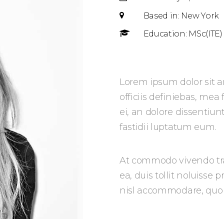
Based in: New York
Education: MSc(ITE)
Lorem ipsum dolor sit a
officiis definiebas, mea
ei, an dolore dissentiun
fastidii luptatum eum.
At commodo vivendo tra
ea, duis tollit noluisse 
nisl accommodare, quo e