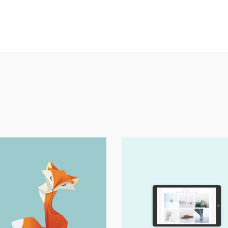
Digital
Digital
Fox Tail
Landscape It!