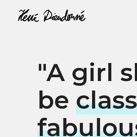
"A girl 
be
clas
fabulou