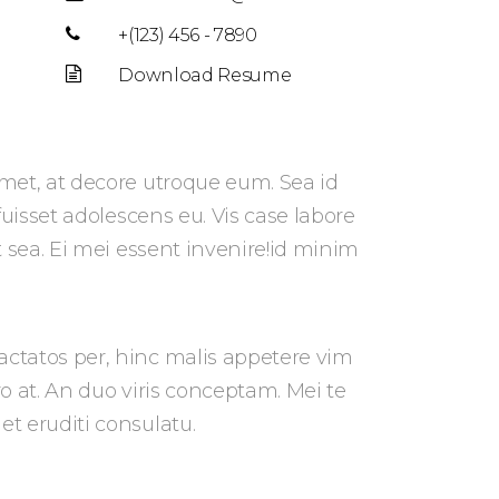
+(123) 456 - 7890
Download Resume
met, at decore utroque eum. Sea id
 fuisset adolescens eu. Vis case labore
t sea. Ei mei essent invenire!id minim
ctatos per, hinc malis appetere vim
pro at. An duo viris conceptam. Mei te
t eruditi consulatu.