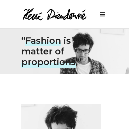
“
Fashion
is a
matter of
proportions
.”