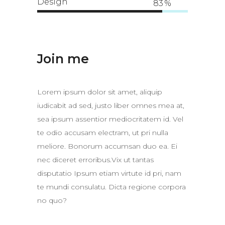
Design
83
Join me
Lorem ipsum dolor sit amet, aliquip
iudicabit ad sed, justo liber omnes mea at,
sea ipsum assentior mediocritatem id. Vel
te odio accusam electram, ut pri nulla
meliore. Bonorum accumsan duo ea. Ei
nec diceret erroribus.Vix ut tantas
disputatio Ipsum etiam virtute id pri, nam
te mundi consulatu. Dicta regione corpora
no quo?