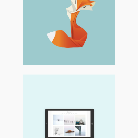
Digital
Fox Tail
Digital
Landscape It!