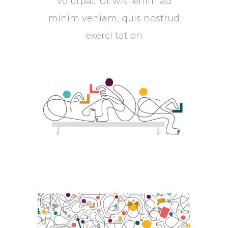
volutpat. Ut wisi enim ad
minim veniam, quis nostrud
exerci tation