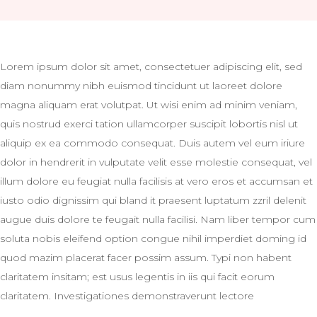
Lorem ipsum dolor sit amet, consectetuer adipiscing elit, sed
diam nonummy nibh euismod tincidunt ut laoreet dolore
magna aliquam erat volutpat. Ut wisi enim ad minim veniam,
quis nostrud exerci tation ullamcorper suscipit lobortis nisl ut
aliquip ex ea commodo consequat. Duis autem vel eum iriure
dolor in hendrerit in vulputate velit esse molestie consequat, vel
illum dolore eu feugiat nulla facilisis at vero eros et accumsan et
iusto odio dignissim qui bland it praesent luptatum zzril delenit
augue duis dolore te feugait nulla facilisi. Nam liber tempor cum
soluta nobis eleifend option congue nihil imperdiet doming id
quod mazim placerat facer possim assum. Typi non habent
claritatem insitam; est usus legentis in iis qui facit eorum
claritatem. Investigationes demonstraverunt lectore