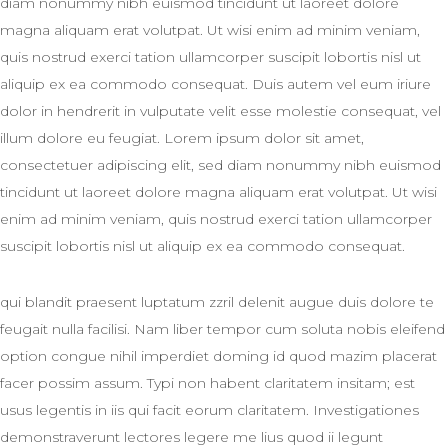
diam nonummy nibh euismod tincidunt ut laoreet dolore
magna aliquam erat volutpat. Ut wisi enim ad minim veniam,
quis nostrud exerci tation ullamcorper suscipit lobortis nisl ut
aliquip ex ea commodo consequat. Duis autem vel eum iriure
dolor in hendrerit in vulputate velit esse molestie consequat, vel
illum dolore eu feugiat. Lorem ipsum dolor sit amet,
consectetuer adipiscing elit, sed diam nonummy nibh euismod
tincidunt ut laoreet dolore magna aliquam erat volutpat. Ut wisi
enim ad minim veniam, quis nostrud exerci tation ullamcorper
suscipit lobortis nisl ut aliquip ex ea commodo consequat.
qui blandit praesent luptatum zzril delenit augue duis dolore te
feugait nulla facilisi. Nam liber tempor cum soluta nobis eleifend
option congue nihil imperdiet doming id quod mazim placerat
facer possim assum. Typi non habent claritatem insitam; est
usus legentis in iis qui facit eorum claritatem. Investigationes
demonstraverunt lectores legere me lius quod ii legunt