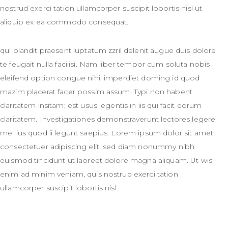
nostrud exerci tation ullamcorper suscipit lobortis nisl ut
aliquip ex ea commodo consequat.
qui blandit praesent luptatum zzril delenit augue duis dolore
te feugait nulla facilisi. Nam liber tempor cum soluta nobis
eleifend option congue nihil imperdiet doming id quod
mazim placerat facer possim assum. Typi non habent
claritatem insitam; est usus legentis in iis qui facit eorum
claritatem. Investigationes demonstraverunt lectores legere
me lius quod ii legunt saepius. Lorem ipsum dolor sit amet,
consectetuer adipiscing elit, sed diam nonummy nibh
euismod tincidunt ut laoreet dolore magna aliquam. Ut wisi
enim ad minim veniam, quis nostrud exerci tation
ullamcorper suscipit lobortis nisl.