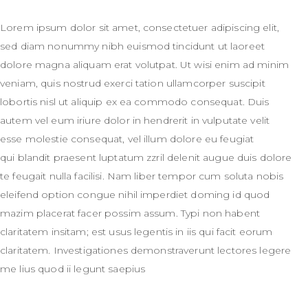
Lorem ipsum dolor sit amet, consectetuer adipiscing elit,
sed diam nonummy nibh euismod tincidunt ut laoreet
dolore magna aliquam erat volutpat. Ut wisi enim ad minim
veniam, quis nostrud exerci tation ullamcorper suscipit
lobortis nisl ut aliquip ex ea commodo consequat. Duis
autem vel eum iriure dolor in hendrerit in vulputate velit
esse molestie consequat, vel illum dolore eu feugiat
qui blandit praesent luptatum zzril delenit augue duis dolore
te feugait nulla facilisi. Nam liber tempor cum soluta nobis
eleifend option congue nihil imperdiet doming id quod
mazim placerat facer possim assum. Typi non habent
claritatem insitam; est usus legentis in iis qui facit eorum
claritatem. Investigationes demonstraverunt lectores legere
me lius quod ii legunt saepius