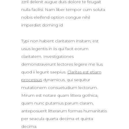
zzril delenit augue duis dolore te feugait
nulla facilisi. Nam liber tempor cum soluta
nobis eleifend option congue nihil
imperdiet doming id
Typi non habent claritatem insitam; est
usus legentis in iis qui facit eorum
claritatem. Investigationes
demonstraverunt lectores legere me lius
quod ii legunt saepius.
Claritas est etiam
processus
dynamicus, qui sequitur
mutationem consuetudium lectorum.
Mirum est notare quam littera gothica,
quam nunc putamus parum claram,
anteposuerit litterarum formas humanitatis
per seacula quarta decima et quinta
decima.