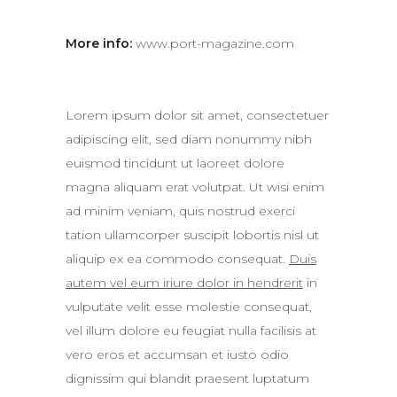
More info:
www.port-magazine.com
Lorem ipsum dolor sit amet, consectetuer
adipiscing elit, sed diam nonummy nibh
euismod tincidunt ut laoreet dolore
magna aliquam erat volutpat. Ut wisi enim
ad minim veniam, quis nostrud exerci
tation ullamcorper suscipit lobortis nisl ut
aliquip ex ea commodo consequat.
Duis
autem vel eum iriure dolor in hendrerit
in
vulputate velit esse molestie consequat,
vel illum dolore eu feugiat nulla facilisis at
vero eros et accumsan et iusto odio
dignissim qui blandit praesent luptatum