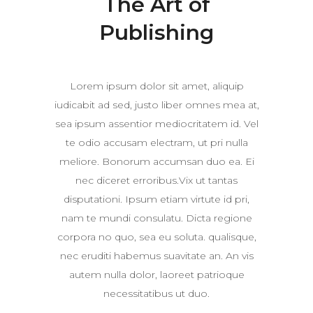
The Art of
Publishing
Lorem ipsum dolor sit amet, aliquip
iudicabit ad sed, justo liber omnes mea at,
sea ipsum assentior mediocritatem id. Vel
te odio accusam electram, ut pri nulla
meliore. Bonorum accumsan duo ea. Ei
nec diceret erroribus.Vix ut tantas
disputationi. Ipsum etiam virtute id pri,
nam te mundi consulatu. Dicta regione
corpora no quo, sea eu soluta. qualisque,
nec eruditi habemus suavitate an. An vis
autem nulla dolor, laoreet patrioque
necessitatibus ut duo.