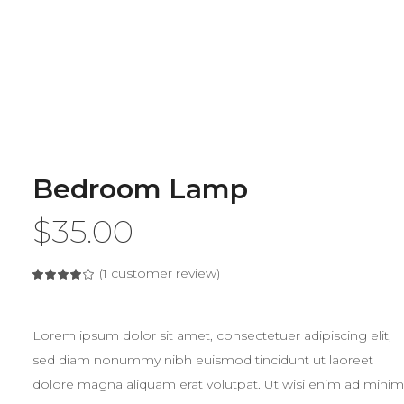
Bedroom Lamp
$
35.00
(
1
customer review)
Rated
1
4.00
out
of 5
based
on
Lorem ipsum dolor sit amet, consectetuer adipiscing elit,
customer
rating
sed diam nonummy nibh euismod tincidunt ut laoreet
dolore magna aliquam erat volutpat. Ut wisi enim ad minim