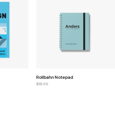
T
ADD TO CART
Rollbahn Notepad
$
55.00