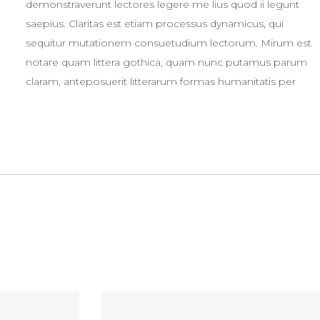
demonstraverunt lectores legere me lius quod ii legunt
saepius. Claritas est etiam processus dynamicus, qui
sequitur mutationem consuetudium lectorum. Mirum est
notare quam littera gothica, quam nunc putamus parum
claram, anteposuerit litterarum formas humanitatis per