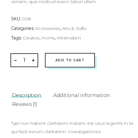
veniam, quis nostrud exerci tation ullam
SKU:
008
Categories:
Accessories
,
Arts & Crafts
Tags:
Creative
,
Home
,
Minimalism
Bedroom
ADD TO CART
Lamp
quantity
Description
Additional information
Reviews (1)
Typi non habent claritatem insitam; est usus legentis in iis
qui facit eorum claritatem. Investigationes