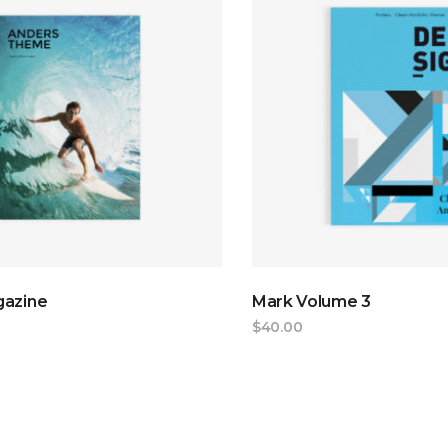
ADD TO CART
ADD TO CAR
gazine
Mark Volume 3
$
40.00