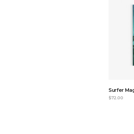
Surfer Ma
$
72.00