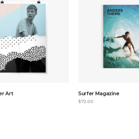
ADD TO CART
ADD TO CAR
r Art
Surfer Magazine
$
72.00