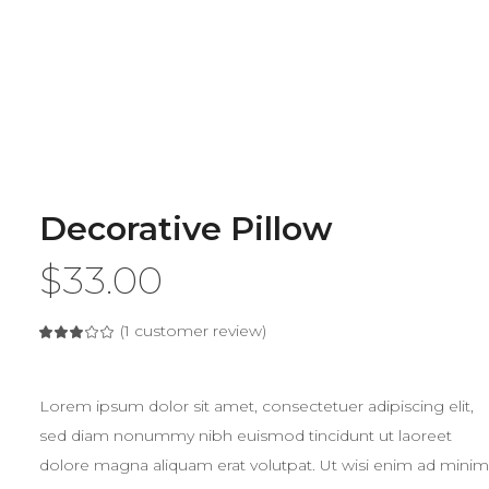
Decorative Pillow
$
33.00
(
1
customer review)
Rated
1
3.00
out
of
5
based
Lorem ipsum dolor sit amet, consectetuer adipiscing elit,
on
customer
sed diam nonummy nibh euismod tincidunt ut laoreet
rating
dolore magna aliquam erat volutpat. Ut wisi enim ad minim