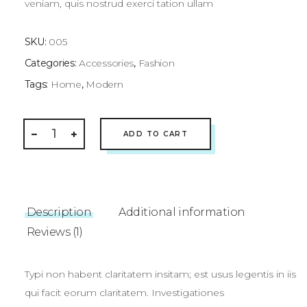
veniam, quis nostrud exerci tation ullam
SKU:
005
Categories:
Accessories
,
Fashion
Tags:
Home
,
Modern
Decorative
ADD TO CART
Pillow
quantity
Description
Additional information
Reviews (1)
Typi non habent claritatem insitam; est usus legentis in iis
qui facit eorum claritatem. Investigationes