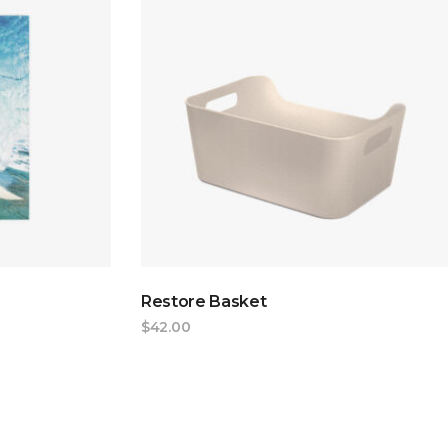
T
ADD TO CART
Restore Basket
$
42.00