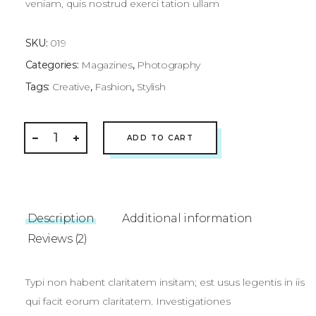
veniam, quis nostrud exerci tation ullam
SKU:
019
Categories:
Magazines
,
Photography
Tags:
Creative
,
Fashion
,
Stylish
Eames
ADD TO CART
Magazine
quantity
Description
Additional information
Reviews (2)
Typi non habent claritatem insitam; est usus legentis in iis
qui facit eorum claritatem. Investigationes