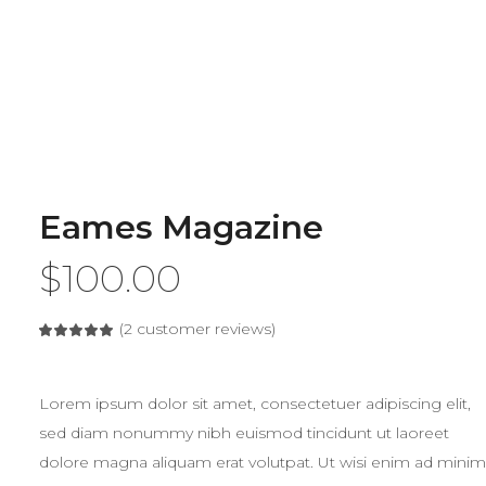
Eames Magazine
$
100.00
(
2
customer reviews)
Rated
2
5.00
out
of 5
based
on
Lorem ipsum dolor sit amet, consectetuer adipiscing elit,
customer
ratings
sed diam nonummy nibh euismod tincidunt ut laoreet
dolore magna aliquam erat volutpat. Ut wisi enim ad minim