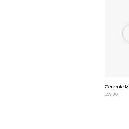
Ceramic 
$
57.00