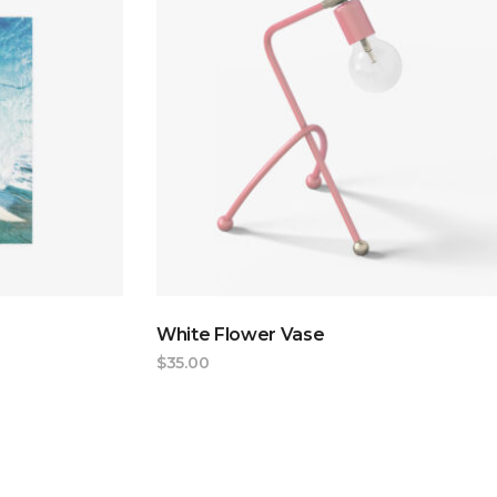
T
ADD TO CART
White Flower Vase
$
35.00