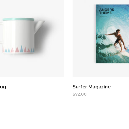
ADD TO CART
ADD TO CAR
Mug
Surfer Magazine
$
72.00