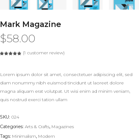
Mark Magazine
$
58.00
(
1
customer review)
Rated
1
5.00
out
of 5
based
on
Lorem ipsum dolor sit amet, consectetuer adipiscing elit, sed
customer
rating
diam nonummy nibh euismod tincidunt ut laoreet dolore
magna aliquam erat volutpat. Ut wisi enim ad minim veniam,
quis nostrud exerci tation ullam
SKU:
024
Categories:
Arts & Crafts
,
Magazines
Tags:
Minimalism
,
Modern