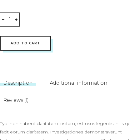
Mark
Magazine
quantity
ADD TO CART
Description
Additional information
Reviews (1)
Typi non habent claritatem insitam; est usus legentis in iis qui
facit eorum claritatem. Investigationes demonstraverunt