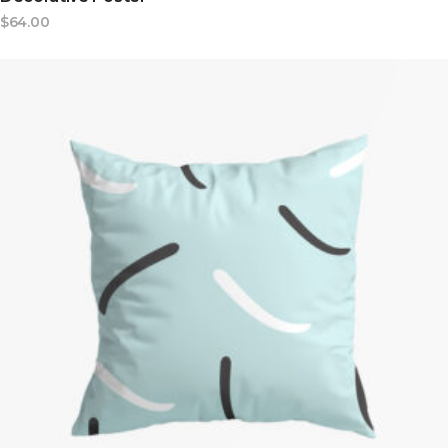
$
64.00
ADD TO CART