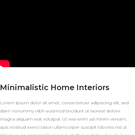
Minimalistic Home Interiors
Lorem ipsum dolor sit amet, consectetuer adipiscing elit, sed
diam nonummy nibh euismod tincidunt ut laoreet dolore
magna aliquam erat volutpat. Ut wisi enim ad minim veniam,
quis nostrud exerci tation ullamcorper suscipit lobortis nisl ut